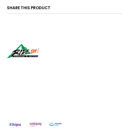
SHARE THIS PRODUCT
Síguenos
CONTACT US
ventas@rideon.cl
56942237877