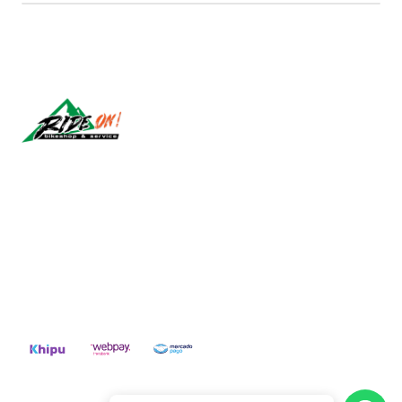
Síguenos
CONTACT US
ventas@rideon.cl
56942237877
2026 RIDE ON!.