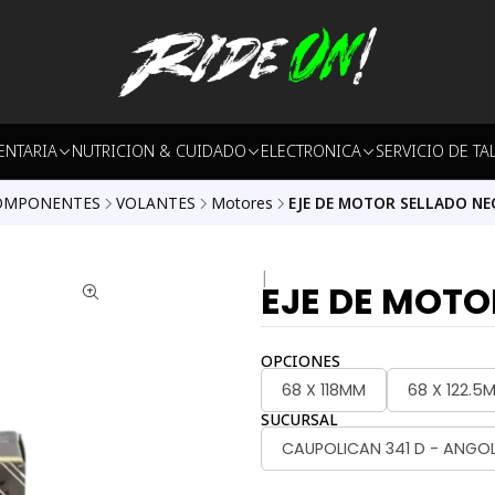
ENTARIA
NUTRICION & CUIDADO
ELECTRONICA
SERVICIO DE TA
OMPONENTES
VOLANTES
Motores
EJE DE MOTOR SELLADO N
|
EJE DE MOT
OPCIONES
68 X 118MM
68 X 122.5
SUCURSAL
CAUPOLICAN 341 D - ANGO