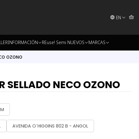
EN
LLER
INFORMACIÓN
REuse! Semi NUEVOS
MARCAS
ECO OZONO
OR SELLADO NECO OZONO
MM
L
AVENIDA O´HIGGINS 802 B - ANGOL