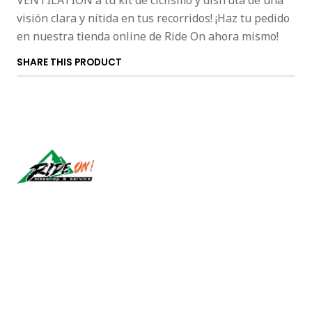
VENTILATION a tu kit de ciclismo y disfruta de una
visión clara y nítida en tus recorridos! ¡Haz tu pedido
en nuestra tienda online de Ride On ahora mismo!
SHARE THIS PRODUCT
Síguenos
CONTACT US
ventas@rideon.cl
56942237877