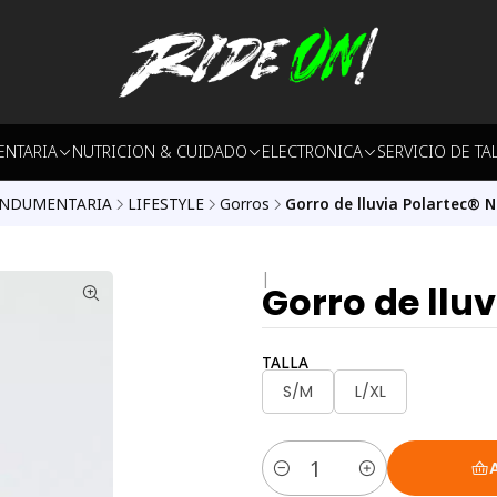
ENTARIA
NUTRICION & CUIDADO
ELECTRONICA
SERVICIO DE TA
INDUMENTARIA
LIFESTYLE
Gorros
Gorro de lluvia Polartec® 
|
Gorro de lluv
TALLA
S/M
L/XL
Quantity