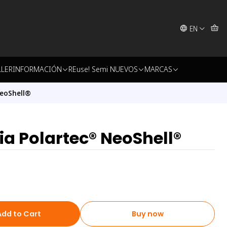
EN
LLER
INFORMACIÓN
REuse! Semi NUEVOS
MARCAS
NeoShell®
ia Polartec® NeoShell®
Add to Cart
Buy now