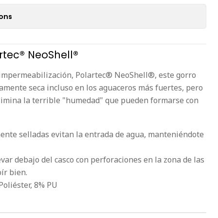
ions
artec® NeoShell®
 impermeabilización, Polartec® NeoShell®, este gorro
amente seca incluso en los aguaceros más fuertes, pero
elimina la terrible "humedad" que pueden formarse con
ente selladas evitan la entrada de agua, manteniéndote
var debajo del casco con perforaciones en la zona de las
ír bien.
Poliéster, 8% PU