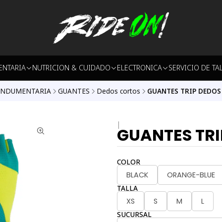
ENTARIA
NUTRICION & CUIDADO
ELECTRONICA
SERVICIO DE TA
INDUMENTARIA
GUANTES
Dedos cortos
GUANTES TRIP DEDO
|
GUANTES TR
COLOR
BLACK
ORANGE-BLUE
TALLA
XS
S
M
L
SUCURSAL