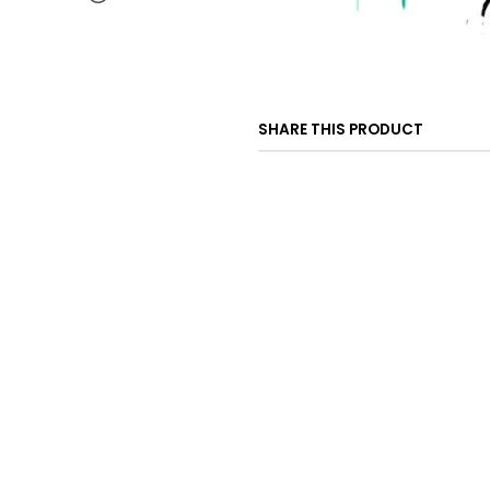
SHARE THIS PRODUCT
CONTACT US
ventas@rideon.cl
56942237877