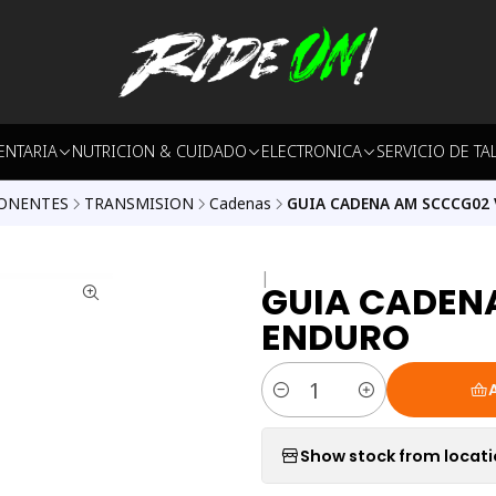
ENTARIA
NUTRICION & CUIDADO
ELECTRONICA
SERVICIO DE TA
ONENTES
TRANSMISION
Cadenas
GUIA CADENA AM SCCCG02
|
GUIA CADEN
ENDURO
Quantity
Show stock from locat