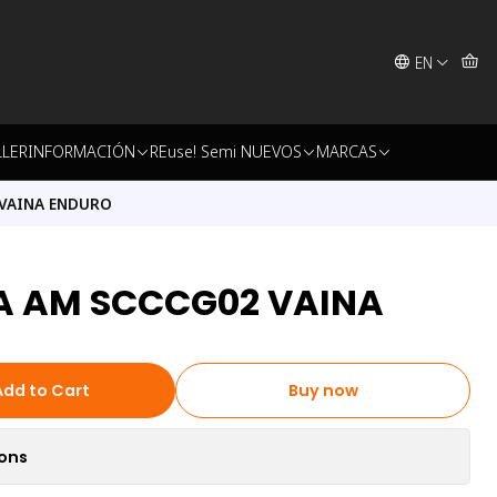
EN
LLER
INFORMACIÓN
REuse! Semi NUEVOS
MARCAS
 VAINA ENDURO
A AM SCCCG02 VAINA
Add to Cart
Buy now
ions