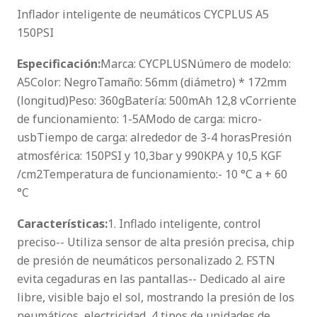
Inflador inteligente de neumáticos CYCPLUS A5
150PSI
Especificación:
Marca: CYCPLUSNúmero de modelo:
A5Color: NegroTamaño: 56mm (diámetro) * 172mm
(longitud)Peso: 360gBatería: 500mAh 12,8 vCorriente
de funcionamiento: 1-5AModo de carga: micro-
usbTiempo de carga: alrededor de 3-4 horasPresión
atmosférica: 150PSI y 10,3bar y 990KPA y 10,5 KGF
/cm2Temperatura de funcionamiento:- 10 °C a + 60
°C
Características:
1. Inflado inteligente, control
preciso-- Utiliza sensor de alta presión precisa, chip
de presión de neumáticos personalizado 2. FSTN
evita cegaduras en las pantallas-- Dedicado al aire
libre, visible bajo el sol, mostrando la presión de los
neumáticos, electricidad, 4 tipos de unidades de