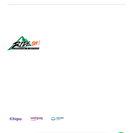
Síguenos
CONTACT US
ventas@rideon.cl
56942237877