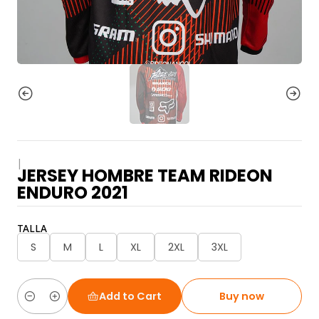
|
JERSEY HOMBRE TEAM RIDEON
ENDURO 2021
TALLA
S
M
L
XL
2XL
3XL
Add to Cart
Buy now
Quantity