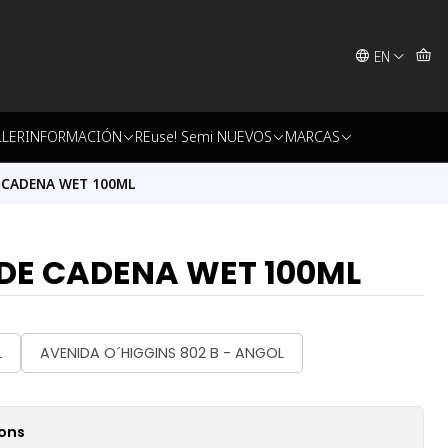
EN
LLER
INFORMACIÓN
REuse! Semi NUEVOS
MARCAS
 CADENA WET 100ML
DE CADENA WET 100ML
L
AVENIDA O´HIGGINS 802 B - ANGOL
ions