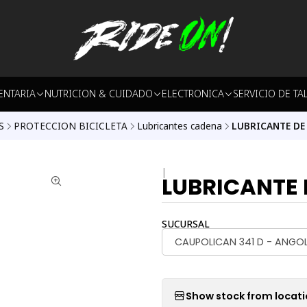
ENTARIA
NUTRICION & CUIDADO
ELECTRONICA
SERVICIO DE TA
S
PROTECCION BICICLETA
Lubricantes cadena
LUBRICANTE DE
|
LUBRICANTE 
SUCURSAL
CAUPOLICAN 341 D - ANGO
Show stock from locat