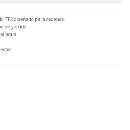
o TF2 diseñado para cadenas.
oción y óxido
del agua
iedad