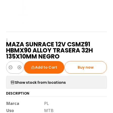
|
MAZA SUNRACE 12V CSMZ91
HBMX90 ALLOY TRASERA 32H
135X10MM NEGRO
Add to Cart
Buy now
Quantity
Show stock from locations
DESCRIPTION
Marca
PL
Uso
MTB