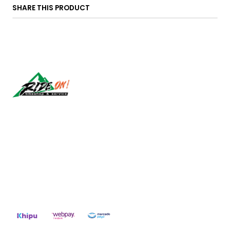
SHARE THIS PRODUCT
Síguenos
CONTACT US
ventas@rideon.cl
56942237877