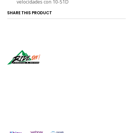
velocidades con 10-51D
SHARE THIS PRODUCT
Síguenos
CONTACT US
ventas@rideon.cl
56942237877