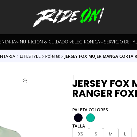
ENTARIA
NUTRICION & CUIDADO
ELECTRONICA
SERVICIO DE TA
NTARIA
LIFESTYLE
Poleras
JERSEY FOX MUJER MANGA CORTA 
|
JERSEY FOX
RANGER FOX
PALETA COLORES
TALLA
XS
S
M
L