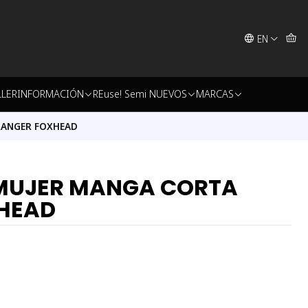
EN
LLER
INFORMACIÓN
REuse! Semi NUEVOS
MARCAS
RANGER FOXHEAD
 MUJER MANGA CORTA
HEAD