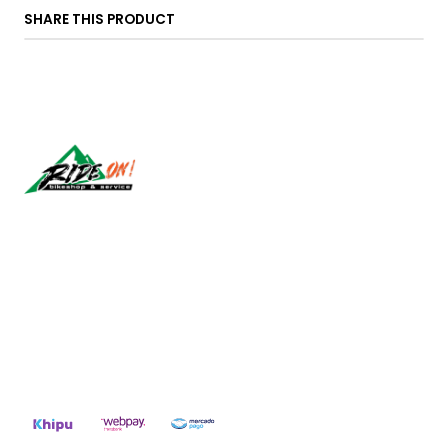
SHARE THIS PRODUCT
Síguenos
CONTACT US
ventas@rideon.cl
56942237877