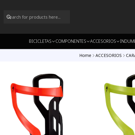
BICICLETAS
COMPONENTES
ACCESORIOS
INDUM
Home
ACCESORIOS
CAR