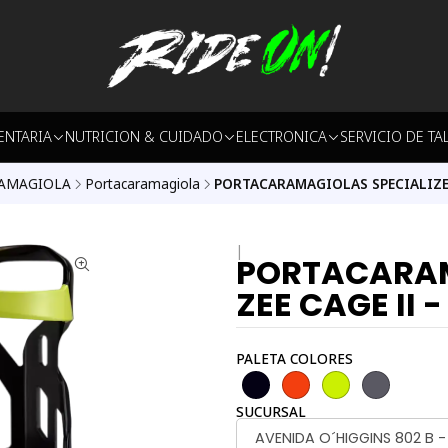
ENTARIA
NUTRICION & CUIDADO
ELECTRONICA
SERVICIO DE TA
AMAGIOLA
Portacaramagiola
PORTACARAMAGIOLAS SPECIALIZED
|
PORTACARAM
ZEE CAGE II 
PALETA COLORES
SUCURSAL
AVENIDA O´HIGGINS 802 B 