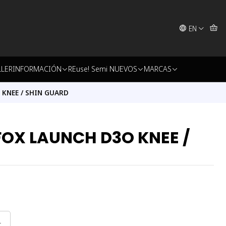
EN
LLER
INFORMACIÓN
REuse! Semi NUEVOS
MARCAS
KNEE / SHIN GUARD
FOX LAUNCH D3O KNEE /
L