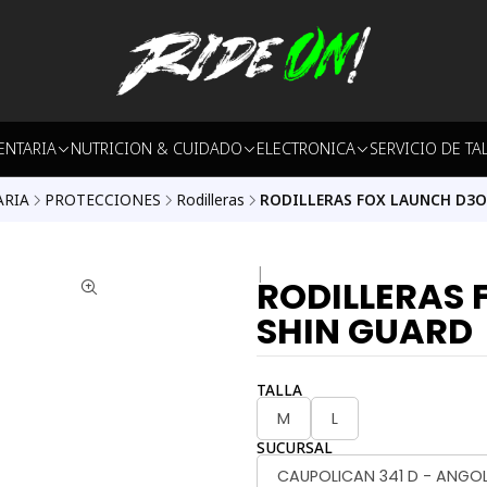
ENTARIA
NUTRICION & CUIDADO
ELECTRONICA
SERVICIO DE TA
RIA
PROTECCIONES
Rodilleras
RODILLERAS FOX LAUNCH D3O 
|
RODILLERAS 
SHIN GUARD
TALLA
M
L
SUCURSAL
CAUPOLICAN 341 D - ANGO