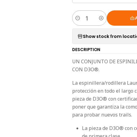
Quantity
Show stock from locat
DESCRIPTION
UN CONJUNTO DE ESPINILL
CON D3O®.
La espinillera/rodillera L
protección en todo el largo 
pieza de D3O® con certificad
poner que garantiza la comod
para probar nuevos trails.
La pieza de D3O® con ce
de primera clase