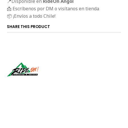
📍Disponible en
RideOn Angol
📩 Escríbenos por DM o visítanos en tienda
📦 ¡Envíos a todo Chile!
SHARE THIS PRODUCT
Síguenos
CONTACT US
ventas@rideon.cl
56942237877