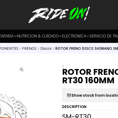
ENTARIA
NUTRICION & CUIDADO
ELECTRONICA
SERVICIO DE TA
PONENTES
FRENOS
Discos
ROTOR FRENO DISCO SHIMANO SM
|
ROTOR FREN
RT30 160MM
Show stock from locat
DESCRIPTION
SM-RT30