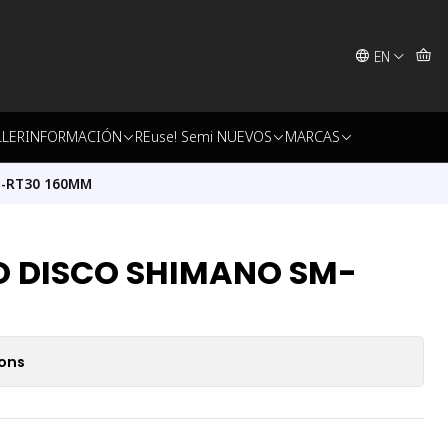
EN
LLER
INFORMACIÓN
REuse! Semi NUEVOS
MARCAS
-RT30 160MM
O DISCO SHIMANO SM-
ions