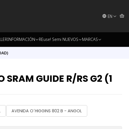
EN
LLER
INFORMACIÓN
REuse! Semi NUEVOS
MARCAS
DAD)
O SRAM GUIDE R/RS G2 (1
L
AVENIDA O´HIGGINS 802 B - ANGOL