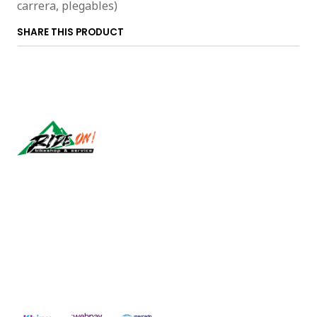
carrera, plegables)
SHARE THIS PRODUCT
Síguenos
CONTACT US
ventas@rideon.cl
56942237877