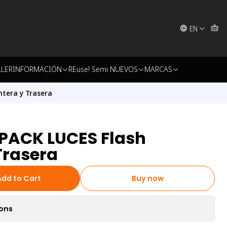
EN
LLER
INFORMACIÓN
REuse! Semi NUEVOS
MARCAS
tera y Trasera
 PACK LUCES Flash
Trasera
Add to Cart
Buy now
ions