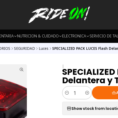
ENTARIA
NUTRICION & CUIDADO
ELECTRONICA
SERVICIO DE TA
ORIOS
SEGURIDAD
Luces
SPECIALIZED PACK LUCES Flash Delan
|
SPECIALIZED
Delantera y 
Quantity
Show stock from locat