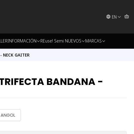
EN
LLER
INFORMACIÓN
REuse! Semi NUEVOS
MARCAS
- NECK GAITER
 TRIFECTA BANDANA -
- ANGOL