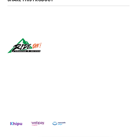
Síguenos
CONTACT US
ventas@rideon.cl
56942237877