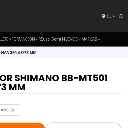
CL
LLER
INFORMACIÓN
REuse! Semi NUEVOS
MARCAS
 HANGER 68/73 MM
OR SHIMANO BB-MT501
73 MM
- ANGOL