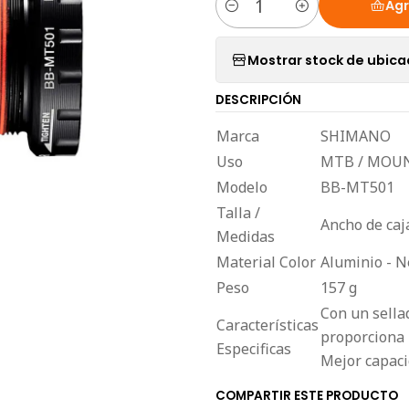
Agr
Cantidad
Mostrar stock de ubica
DESCRIPCIÓN
Marca
SHIMANO
Uso
MTB / MOU
Modelo
BB-MT501
Talla /
Ancho de caj
Medidas
Material Color
Aluminio - N
Peso
157 g
Con un sella
Características
proporciona 
Especificas
Mejor capaci
COMPARTIR ESTE PRODUCTO