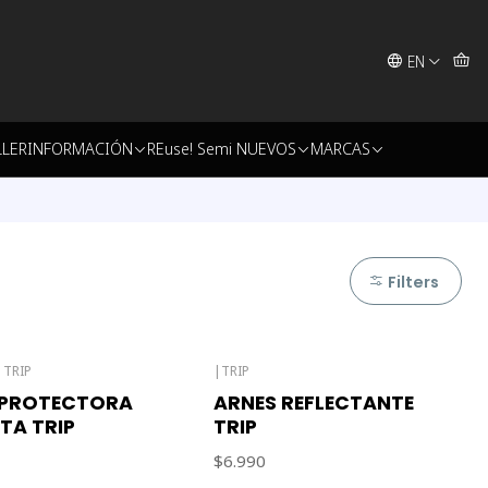
EN
LLER
INFORMACIÓN
REuse! Semi NUEVOS
MARCAS
Filters
|
TRIP
|
TRIP
Out of stock
 PROTECTORA
ARNES REFLECTANTE
ETA TRIP
TRIP
$6.990