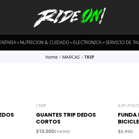
ENTARIA
NUTRICION & CUIDADO
ELECTRONICA
SERVICIO DE TA
Home
MARCAS
TRIP
|
TRIP
A-FP-71557
-33% OFF
DEDOS
GUANTES TRIP DEDOS
FUNDA
Out of stock
CORTOS
BICICL
$10.000
$8.990
$14.990