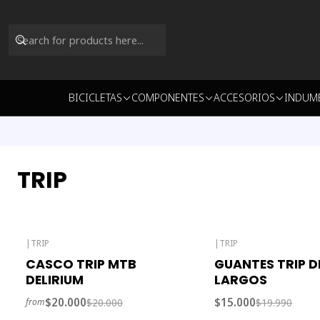
BICICLETAS
COMPONENTES
ACCESORIOS
INDUM
TRIP
|
TRIP
|
TRIP
-39% OFF
-25% OFF
CASCO TRIP MTB
GUANTES TRIP 
Out of stock
Out of stock
DELIRIUM
LARGOS
$20.000
$15.000
$20.000
$19.990
from