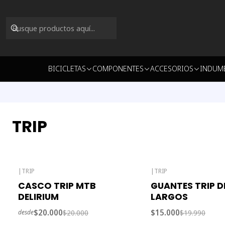
BICICLETAS
COMPONENTES
ACCESORIOS
INDUM
TRIP
|
TRIP
|
TRIP
-39% OFF
-25% OFF
CASCO TRIP MTB
GUANTES TRIP 
Agotado
Agotado
DELIRIUM
LARGOS
$20.000
$15.000
$20.000
$19.990
desde