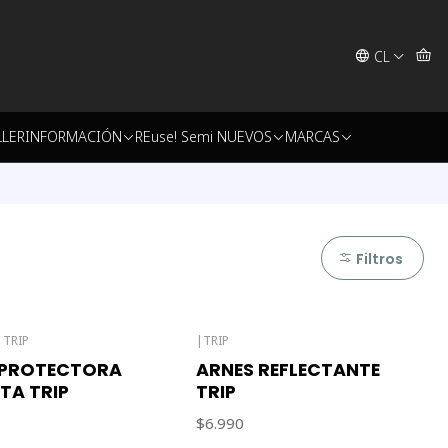
CL
LLER
INFORMACIÓN
REuse! Semi NUEVOS
MARCAS
Filtros
|
TRIP
|
TRIP
Agotado
 PROTECTORA
ARNES REFLECTANTE
ETA TRIP
TRIP
$6.990