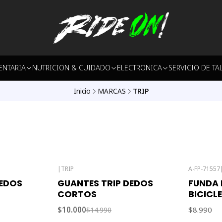
ENTARIA
NUTRICION & CUIDADO
ELECTRONICA
SERVICIO DE TA
Inicio
MARCAS
TRIP
|
TRIP
A-FP-71557
-33% OFF
DEDOS
GUANTES TRIP DEDOS
FUNDA
Agotado
CORTOS
BICICL
$10.000
$8.990
$14.990