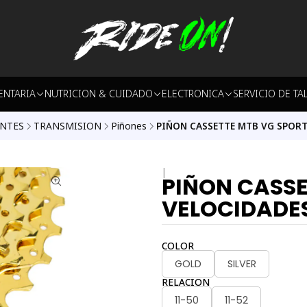
ENTARIA
NUTRICION & CUIDADO
ELECTRONICA
SERVICIO DE TA
NTES
TRANSMISION
Piñones
PIÑON CASSETTE MTB VG SPORT
|
PIÑON CASSE
VELOCIDADE
COLOR
GOLD
SILVER
RELACION
11-50
11-52