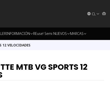
CL
LLER
INFORMACIÓN
REuse! Semi NUEVOS
MARCAS
S 12 VELOCIDADES
TTE MTB VG SPORTS 12
S