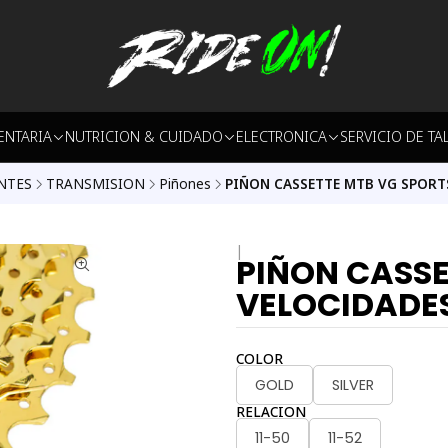
ENTARIA
NUTRICION & CUIDADO
ELECTRONICA
SERVICIO DE TA
NTES
TRANSMISION
Piñones
PIÑON CASSETTE MTB VG SPORT
|
PIÑON CASSE
VELOCIDADE
COLOR
GOLD
SILVER
RELACION
11-50
11-52