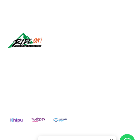
Síguenos
CONTACT US
ventas@rideon.cl
56942237877
2026 RIDE ON!.