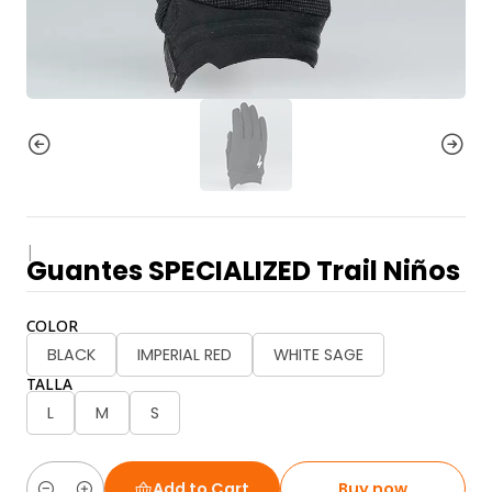
|
Guantes SPECIALIZED Trail Niños
COLOR
BLACK
IMPERIAL RED
WHITE SAGE
TALLA
L
M
S
Add to Cart
Buy now