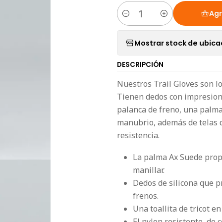
Agr
Cantidad
Mostrar stock de ubica
DESCRIPCIÓN
Nuestros Trail Gloves son l
Tienen dedos con impresione
palanca de freno, una palma
manubrio, además de telas 
resistencia.
La palma Ax Suede propo
manillar.
Dedos de silicona que p
frenos.
Una toallita de tricot en
El nylon resistente, de 