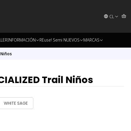
CL
LLER
INFORMACIÓN
REuse! Semi NUEVOS
MARCAS
 Niños
IALIZED Trail Niños
WHITE SAGE