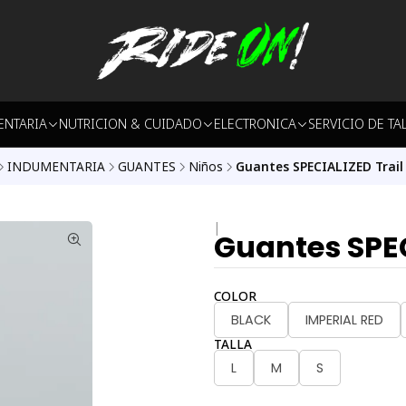
ENTARIA
NUTRICION & CUIDADO
ELECTRONICA
SERVICIO DE TA
INDUMENTARIA
GUANTES
Niños
Guantes SPECIALIZED Trail
|
Guantes SPEC
COLOR
BLACK
IMPERIAL RED
TALLA
L
M
S