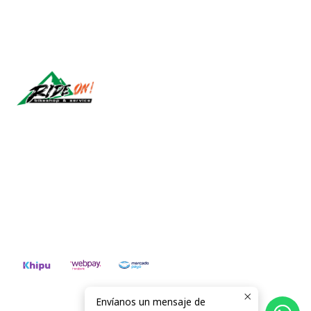
Síguenos
CONTÁCTANOS
ventas@rideon.cl
56942237877
Envíanos un mensaje de
2026 RIDE ON!.