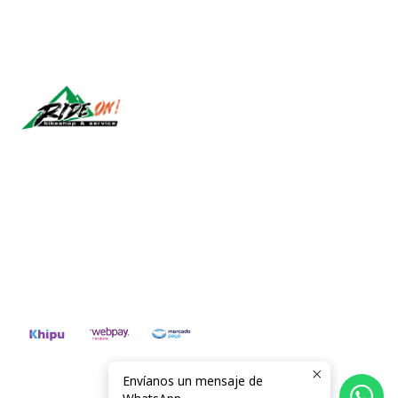
Síguenos
CONTÁCTANOS
ventas@rideon.cl
56942237877
Envíanos un mensaje de
2026 RIDE ON!.