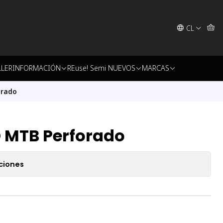
CL
LLER
INFORMACIÓN
REuse! Semi NUEVOS
MARCAS
orado
O MTB Perforado
ciones