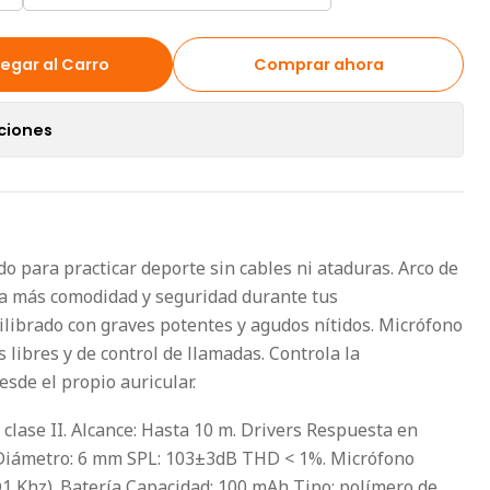
egar al Carro
Comprar ahora
ciones
o para practicar deporte sin cables ni ataduras. Arco de
na más comodidad y seguridad durante tus
librado con graves potentes y agudos nítidos. Micrófono
libres y de control de llamadas. Controla la
sde el propio auricular.
 clase II. Alcance: Hasta 10 m. Drivers Respuesta en
. Diámetro: 6 mm SPL: 103±3dB THD < 1%. Micrófono
@1 Khz). Batería Capacidad: 100 mAh Tipo: polímero de