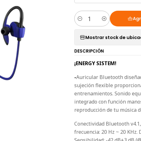
Agr
Cantidad
Mostrar stock de ubica
DESCRIPCIÓN
¡ENERGY SISTEM!
-
Auricular Bluetooth diseñad
sujeción flexible proporcio
entrenamientos. Sonido equi
integrado con función manos 
reproducción de tu música de
Conectividad Bluetooth v4.1,
frecuencia: 20 Hz ~ 20 KHz
Sensibilidad: -42 dB±3 dB (