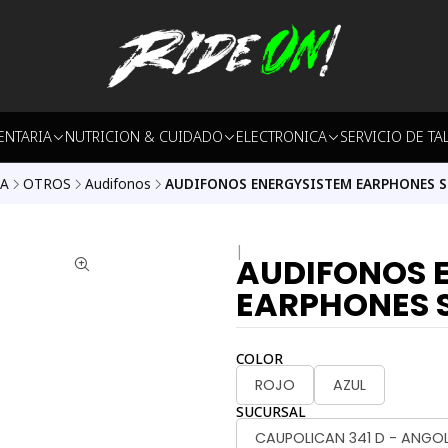
ENTARIA
NUTRICION & CUIDADO
ELECTRONICA
SERVICIO DE TA
A
OTROS
Audifonos
AUDIFONOS ENERGYSISTEM EARPHONES 
|
AUDIFONOS 
EARPHONES S
COLOR
ROJO
AZUL
SUCURSAL
CAUPOLICAN 341 D - ANGO