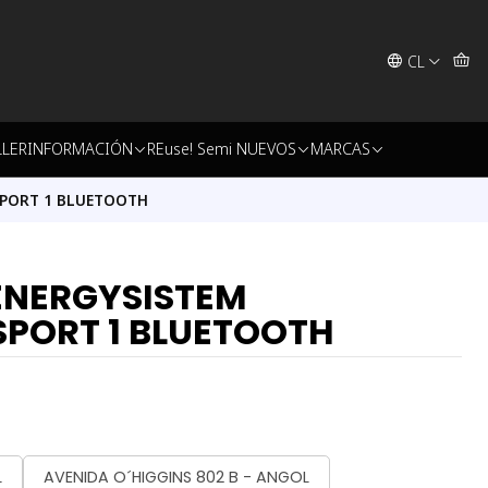
CL
LLER
INFORMACIÓN
REuse! Semi NUEVOS
MARCAS
SPORT 1 BLUETOOTH
ENERGYSISTEM
PORT 1 BLUETOOTH
L
AVENIDA O´HIGGINS 802 B - ANGOL