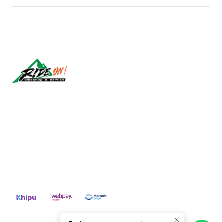
Síguenos
CONTÁCTANOS
ventas@rideon.cl
56942237877