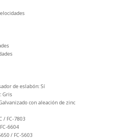
velocidades
ades
idades
ador de eslabón: Sí
: Gris
 Galvanizado con aleación de zinc
C / FC-7803
 FC-6604
5650 / FC-5603