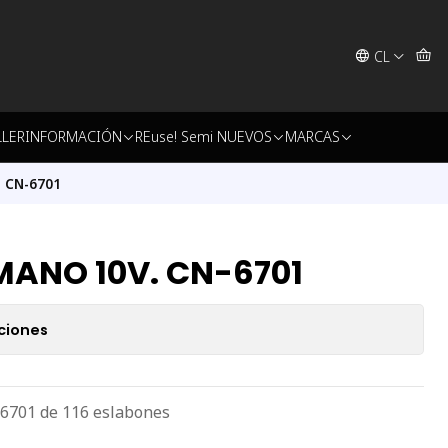
CL
LLER
INFORMACIÓN
REuse! Semi NUEVOS
MARCAS
 CN-6701
ANO 10V. CN-6701
ciones
701 de 116 eslabones