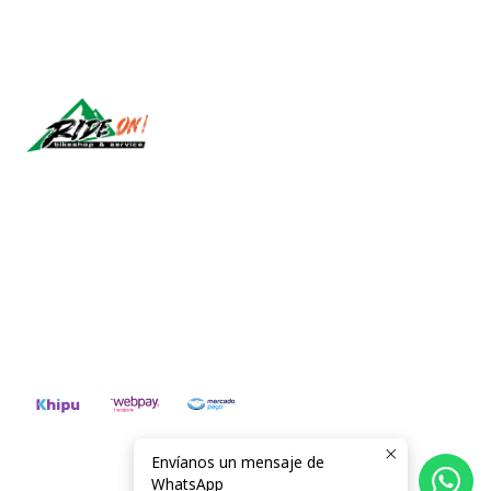
Síguenos
CONTÁCTANOS
ventas@rideon.cl
56942237877
Envíanos un mensaje de
2026 RIDE ON!.
WhatsApp
Todos los derechos reservados.
Desarrollado por Jumpseller
.