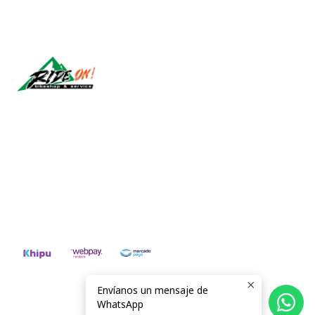
Síguenos
CONTÁCTANOS
ventas@rideon.cl
56942237877
Envíanos un mensaje de
2026 RIDE ON!.
WhatsApp
Todos los derechos reservados.
Desarrollado por Jumpseller
.