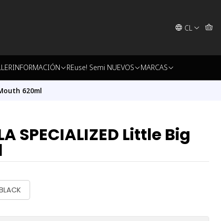
CL
LLER
INFORMACIÓN
REuse! Semi NUEVOS
MARCAS
 Mouth 620ml
SPECIALIZED Little Big
l
 BLACK