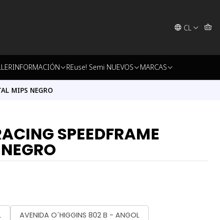
CL
LLER
INFORMACIÓN
REuse! Semi NUEVOS
MARCAS
TAL MIPS NEGRO
RACING SPEEDFRAME
 NEGRO
L
AVENIDA O´HIGGINS 802 B - ANGOL