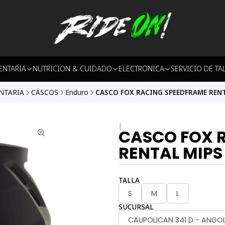
ENTARIA
NUTRICION & CUIDADO
ELECTRONICA
SERVICIO DE TA
NTARIA
CASCOS
Enduro
CASCO FOX RACING SPEEDFRAME REN
|
CASCO FOX 
RENTAL MIPS
TALLA
S
M
L
SUCURSAL
CAUPOLICAN 341 D - ANGO