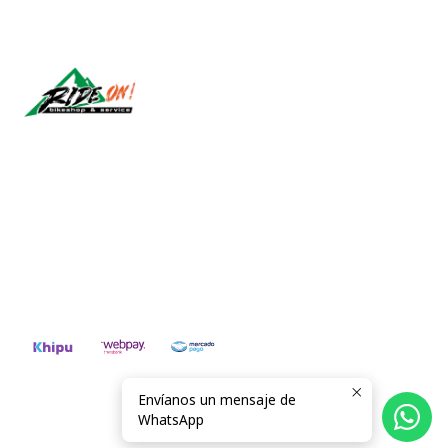
Síguenos
CONTÁCTANOS
ventas@rideon.cl
56942237877
Envíanos un mensaje de
2026 RIDE ON!.
WhatsApp
Todos los derechos reservados.
Desarrollado por Jumpseller
.