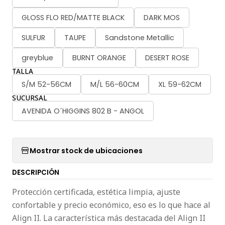
GLOSS FLO RED/MATTE BLACK
DARK MOS
SULFUR
TAUPE
Sandstone Metallic
greyblue
BURNT ORANGE
DESERT ROSE
TALLA
S/M 52-56CM
M/L 56-60CM
XL 59-62CM
SUCURSAL
AVENIDA O´HIGGINS 802 B - ANGOL
Mostrar stock de ubicaciones
DESCRIPCIÓN
Protección certificada, estética limpia, ajuste
confortable y precio económico, eso es lo que hace al
Align II. La característica más destacada del Align II