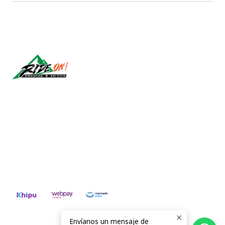
Síguenos
CONTÁCTANOS
ventas@rideon.cl
56942237877
Envíanos un mensaje de
2026 RIDE ON!.