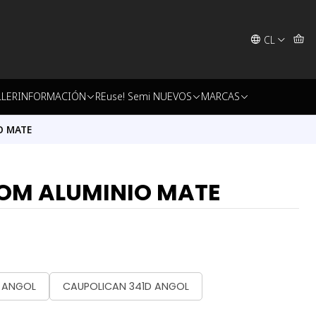
CL
LLER
INFORMACIÓN
REuse! Semi NUEVOS
MARCAS
O MATE
OOM ALUMINIO MATE
- ANGOL
CAUPOLICAN 341D ANGOL