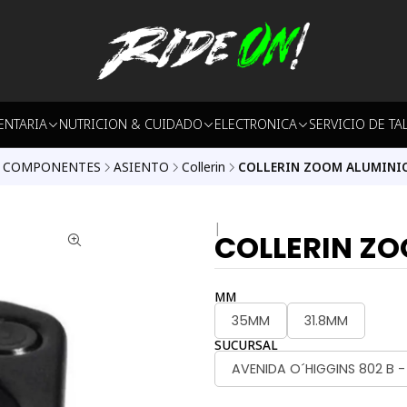
ENTARIA
NUTRICION & CUIDADO
ELECTRONICA
SERVICIO DE TA
COMPONENTES
ASIENTO
Collerin
COLLERIN ZOOM ALUMINI
|
COLLERIN Z
MM
35MM
31.8MM
SUCURSAL
AVENIDA O´HIGGINS 802 B 