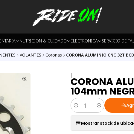
ENTARIA
NUTRICION & CUIDADO
ELECTRONICA
SERVICIO DE TA
NENTES
VOLANTES
Coronas
CORONA ALUMINIO CNC 32T BC
|
CORONA ALU
104mm NEG
Agr
Cantidad
Mostrar stock de ubica