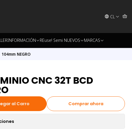
CL
LLER
INFORMACIÓN
REuse! Semi NUEVOS
MARCAS
D 104mm NEGRO
MINIO CNC 32T BCD
RO
egar al Carro
Comprar ahora
ciones