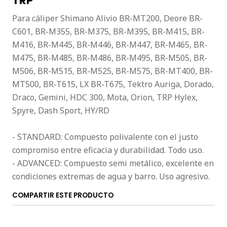
TRP
Para cáliper Shimano Alivio BR-MT200, Deore BR-
C601, BR-M355, BR-M375, BR-M395, BR-M415, BR-
M416, BR-M445, BR-M446, BR-M447, BR-M465, BR-
M475, BR-M485, BR-M486, BR-M495, BR-M505, BR-
M506, BR-M515, BR-M525, BR-M575, BR-MT400, BR-
MT500, BR-T615, LX BR-T675, Tektro Auriga, Dorado,
Draco, Gemini, HDC 300, Mota, Orion, TRP Hylex,
Spyre, Dash Sport, HY/RD
- STANDARD: Compuesto polivalente con el justo
compromiso entre eficacia y durabilidad. Todo uso.
- ADVANCED: Compuesto semi metálico, excelente en
condiciones extremas de agua y barro. Uso agresivo.
COMPARTIR ESTE PRODUCTO