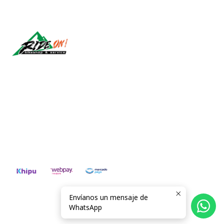
Síguenos
CONTÁCTANOS
ventas@rideon.cl
56942237877
Envíanos un mensaje de
2026 RIDE ON!.
WhatsApp
Todos los derechos reservados.
Desarrollado por Jumpseller
.