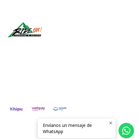
Síguenos
CONTÁCTANOS
ventas@rideon.cl
56942237877
Envíanos un mensaje de
2026 RIDE ON!.
WhatsApp
Todos los derechos reservados.
Desarrollado por Jumpseller
.