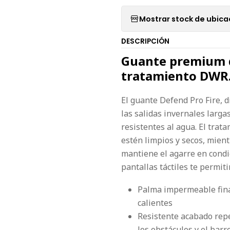
Mostrar stock de ubica
DESCRIPCIÓN
Guante premium de
tratamiento DWR
El guante Defend Pro Fire, 
las salidas invernales larga
resistentes al agua. El tra
estén limpios y secos, mien
mantiene el agarre en cond
pantallas táctiles te permit
Palma impermeable fina
calientes
Resistente acabado rep
los obstáculos y el barr