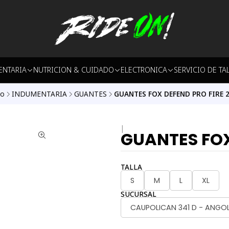
ENTARIA
NUTRICION & CUIDADO
ELECTRONICA
SERVICIO DE TA
io
INDUMENTARIA
GUANTES
GUANTES FOX DEFEND PRO FIRE 
|
GUANTES FOX
TALLA
S
M
L
XL
SUCURSAL
CAUPOLICAN 341 D - ANGO