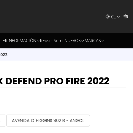
CL
LLER
INFORMACIÓN
REuse! Semi NUEVOS
MARCAS
2022
 DEFEND PRO FIRE 2022
L
AVENIDA O´HIGGINS 802 B - ANGOL